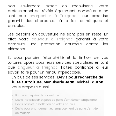
Non seulement expert en menuiserie, votre
professionnel se révèle également compétente en
tant que
charpentier à Treignac
. Leur expertise
garantit des charpentes à la fois esthétiques et
durables.
Les besoins en couverture ne sont pas en reste. En
effet, votre
couvreur à Treignac
garantit à votre
demeure une protection optimale contre les
éléments.
Et pour parfaire l'étanchéité et la finition de vos
toitures, optez pour leurs services spécialisés en tant
que
zingueur à Treignac
. Faites confiance à leur
savoir-faire pour un rendu impeccable.
En plus de ses services :
Devis pour recherche de
fuite sur toiture, Menuiserie Jean-Michel Tauron
vous propose aussi :
Bonne entreprise de couverture
Devis installation et pose de porte d'entrée contemporaine
Devis pose et installation de volets en bois
Devis pour changement et remplacement de porte d'entrée
de maison