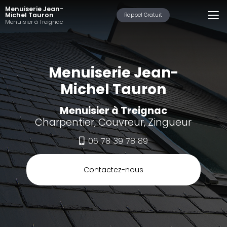
Aller
Menuiserie Jean-
au
Michel Tauron
Rappel Gratuit
Menuisier à Treignac
contenu
principal
Menuiserie Jean-
Michel Tauron
Menuisier à Treignac
Charpentier, Couvreur, Zingueur
06 78 39 78 89
Contactez-nous