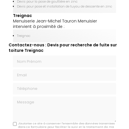
Devis pour la pose de gouttière en zinc
Devis pour pose et installation de tuyau de descente en zinc
Treignac
Menuiserie Jean-Michel Tauron Menuisier
intervient à proximité de :
Treignac
Contactez-nous : Devis pour recherche de fuite sur
toiture Treignac
Nom Prénom
Email
Téléphone
Message
J'autorise ce site à conserver l'ensemble des données transmises
dans ce formulaire pour faciliter le suivi et le traitement de ma