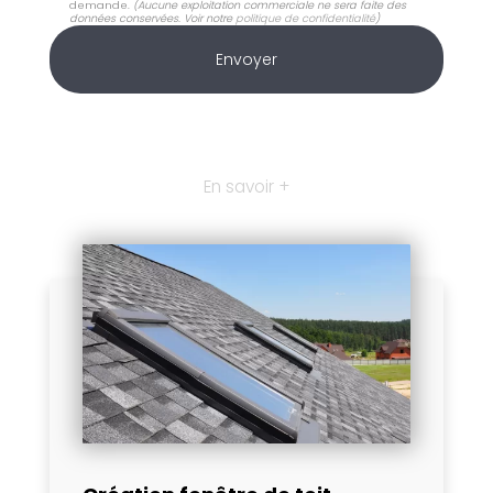
demande.
(Aucune exploitation commerciale ne sera faite des
données conservées. Voir notre
politique de confidentialité
)
En savoir +