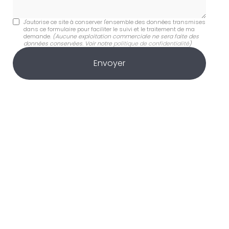
J'autorise ce site à conserver l'ensemble des données transmises
dans ce formulaire pour faciliter le suivi et le traitement de ma
demande.
(Aucune exploitation commerciale ne sera faite des
données conservées. Voir notre
politique de confidentialité
)