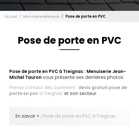
Accueil
Menuiserie extérieure
Pose de porte en PVC
Pose de porte en PVC
Pose de porte en PVC à Treignac : Menuiserie Jean-
Michel Tauron
vous présente ses dernières photos.
Prenez contact dès à présent :
devis gratuit
pose de
porte en pvc
à Treignac
et son secteur.
En savoir + :
Pose de porte en PVC à Treignac