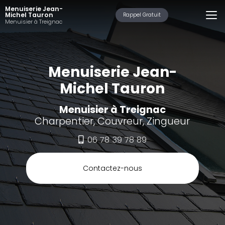
Aller
Menuiserie Jean-
au
Michel Tauron
Rappel Gratuit
Menuisier à Treignac
contenu
principal
Menuiserie Jean-
Michel Tauron
Menuisier à Treignac
Charpentier, Couvreur, Zingueur
06 78 39 78 89
Contactez-nous